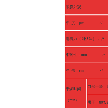
漆膜外观
细 度，μm ≯
附着力（划格法），级
柔韧性，mm ≯
冲 击，cm ≮
自然干燥，
干燥时间
（min）
烘干（80℃