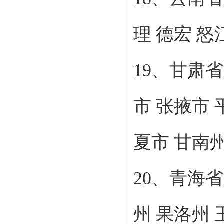
理 德宏 怒
19、甘肃
市 张掖市 
夏市 甘南
20、青海
州 果洛州 