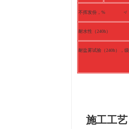
不挥发份，% ≮
耐水性（240h）
耐盐雾试验（240h），
施工工艺