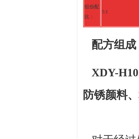
组份配
5:1
比：
配方组成
XDY-
防锈颜料、