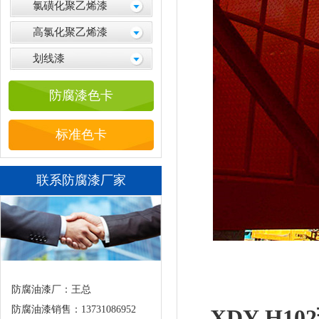
氯磺化聚乙烯漆
高氯化聚乙烯漆
划线漆
防腐漆色卡
标准色卡
联系防腐漆厂家
防腐油漆厂：王总
防腐油漆销售：13731086952
XDY-H