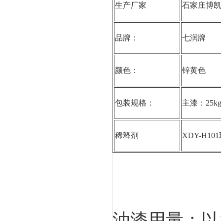
生产厂家
石家庄博
品牌：
七润牌
颜色：
锌黄色
包装规格：
主漆：25k
稀释剂
XDY-H1
油漆用量：以