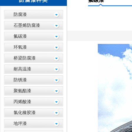
防腐漆种类
氟碳漆
防腐漆
石墨烯防腐漆
氟碳漆
环氧漆
桥梁防腐漆
耐高温漆
防锈漆
聚氨酯漆
丙烯酸漆
氯化橡胶漆
地坪漆