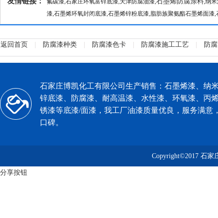
友情链接：
石墨烯防腐涂料
氟碳漆
,石家庄环氧富锌底漆,天津防腐油漆,
,纳
漆,石墨烯环氧封闭底漆,石墨烯锌粉底漆,脂肪族聚氨酯石墨烯面漆,
返回首页
|
防腐漆种类
|
防腐漆色卡
|
防腐漆施工工艺
|
防腐
石家庄博凯化工有限公司生产销售：石墨烯漆、纳
锌底漆、防腐漆、耐高温漆、水性漆、环氧漆、丙
锈漆等
底漆
/面漆，我工厂油漆质量优良，服务满意
口碑。
Copyright©2017 
分享按钮