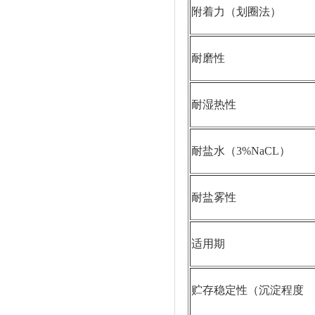
附着力（划圈法）
耐磨性
耐湿热性
耐盐水（3%NaCL）
耐盐雾性
适用期
贮存稳定性（沉淀程度