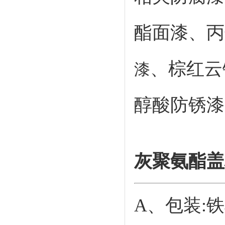
酯面漆、丙
、棕红云
漆
醇酸防锈漆
灰聚氨酯盖
A、包装:铁