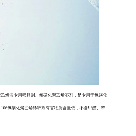
聚乙烯漆专用稀释剂、氯磺化聚乙烯溶剂，是专用于氯磺化
L106氯磺化聚乙烯稀释剂有害物质含量低，不含甲醛、苯