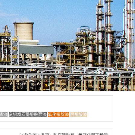
底漆
灰铝粉石墨醇酸面漆
氯化橡胶漆
丙烯酸漆