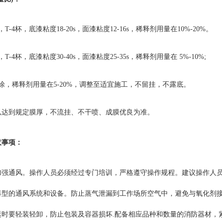
T-4杯，底漆粘度18-20s，面漆粘度12-16s，稀释剂用量在10%-20%。
T-4杯，底漆粘度30-40s，面漆粘度25-35s，稀释剂用量在 5%-10%;
涂，稀释剂用量在5-20%，调整至适宜施工，不留挂，不露底。
以达到规定膜厚，不流挂、不干喷、成膜优良为准。
意事项：
加强通风。操作人员必须经过专门培训，严格遵守操作规程。建议操作人员
型的通风系统和设备。防止蒸气泄漏到工作场所空气中，避免与氧化剂接触
运时要轻装轻卸，防止包装及容器损坏.配备相应品种和数量的消防器材，