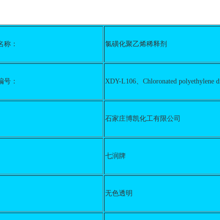
名称：
氯磺化聚乙烯稀释剂
编号：
XDY-L106、Chloronated polyethylene di
石家庄博凯化工有限公司
七润牌
无色透明