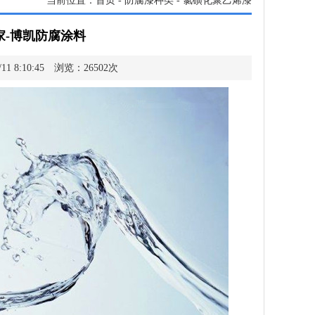
当前位置：
首页
-
防腐漆种类
-
氯磺化聚乙烯漆
家-博凯防腐涂料
1 8:10:45 浏览：26502次