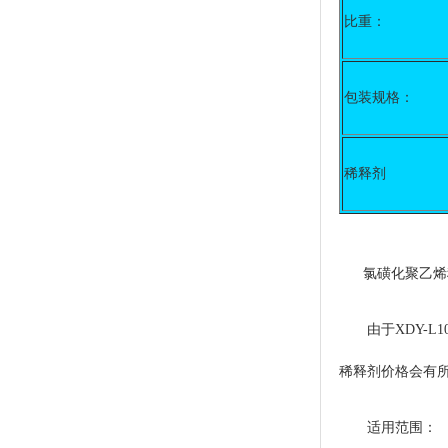
比重：
包装规格：
稀释剂
氯磺化聚乙烯稀释
由于XDY-
稀释剂价格会有所变
适用范围：