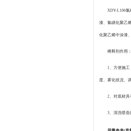
XDY-L1
漆、氯磺化聚乙
化聚乙烯中涂漆
稀释剂作用
1、方便施工
度、雾化状况、
2、对底材具
3、清洗喷壶
用量参考(质